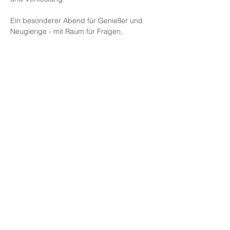
Ein besonderer Abend für Genießer und 
Neugierige - mit Raum für Fragen, 
Austausch und den Duft von frisch 
gebackenem Brot.
Sichere dir deinen Platz - die 
Teilnehmerzahl ist limitiert.
Zur Buchung
Anmeldung endet: 05. Dez. 2026, 00:00
Diese Veranstaltung teilen