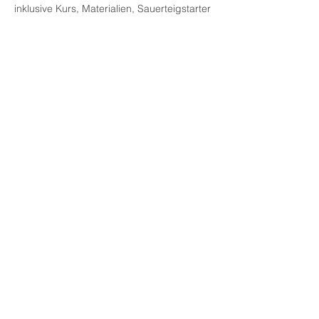
inklusive Kurs, Materialien, Sauerteigstarter 
und Verkostung.
Ein besonderer Abend für Genießer und 
Neugierige - mit Raum für Fragen, 
Austausch und den Duft von frisch 
gebackenem Brot.
Sichere dir deinen Platz - die 
Teilnehmerzahl ist limitiert.
Diese Veranstaltung teilen