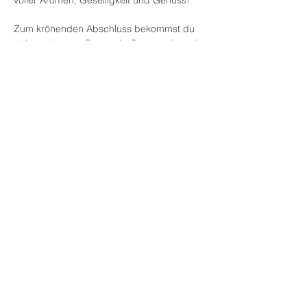
voller Aromen, Geselligkeit und Genuss!
Zum krönenden Abschluss bekommst du 
deinen eigenen Sauerteig-Starter mit nach 
Hause - für deine nächsten Back-
Abenteuer.
Preis: 79,-€ inkl.
MwSt. pro Person
inklusive Kurs, Zutaten, Getränke und 
Sauerteigstarter
Melde dich jetzt an - die Plätze sind 
begrenzt!
Diese Veranstaltung teilen