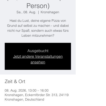
Person)
Sa., 08. Aug.
  |  
Kronshagen
Hast du Lust, deine eigene Pizza von
Grund auf selbst zu machen - und dabei
nicht nur Spaß, sondern auch etwas fürs
Leben mitzunehmen?
Ausgebucht
Jetzt andere Veranstaltungen
ansehen
Zeit & Ort
08. Aug. 2026, 13:00 – 16:00
Kronshagen, Eckernförder Str. 313, 24119
Kronshagen, Deutschland